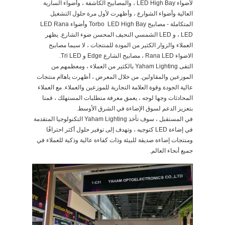
لأضواء LED High Bay ، والمصابيح الكاشفة ، وأضواء السارية
العالية وأضواء الشوارع ، وأظهرت لأول مرة حلول التشغيل
المتكاملة - مصابيح Torbo LED High Bay وأضواء LED Rana
LED ، و LED الشمسي النحيف المحسن ضوء الشارع. يظهر
العملاء والزوار الكثير من المودة للمنتجات ، لا سيما مصابيح
الاضواء Rana LED ، مصابيح الشارع Edge و Tri LED.
التقى Yaham Lighting بالكثير من العملاء ، ومعظمهم من
الموزعين والمقاولين. من خلال المعرض ، أظهرت ياهاام منتجات
عالية الجودة وقوة العلامة التجارية للموزعين والعملاء. مع العملاء
المحادثات وجها لوجه ، يعمق معرفة متطلبات المستهلك ، قمنا
بتعزيز الدعم لسوق الإضاءة في الشرق الأوسط.
في المستقبل ، سوف تأخذ Yaham Lighting التكنولوجيا المتقدمة
في إضاءة LED كتوجيه ، وتهدف إلى توفير حلول أكثر احترافًا
ومنتجات إضاءة صديقة للبيئة وذات كفاءة عالية وذكية للعملاء في
جميع أنحاء العالم.