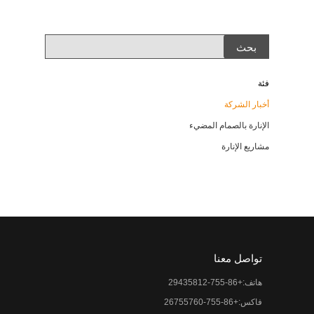
فئة
أخبار الشركة
الإنارة بالصمام المضيء
مشاريع الإنارة
تواصل معنا
هاتف:+86-755-29435812
فاكس:+86-755-26755760