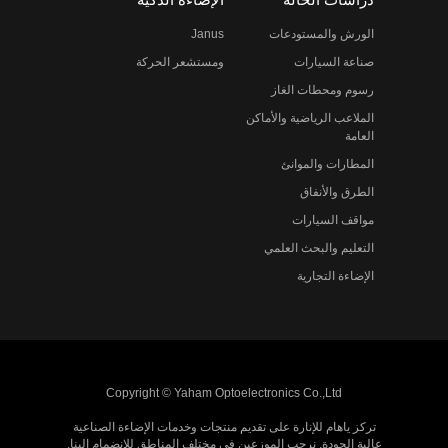
الورش والمستودعات
Janus
صناعة السيارات
ومستشعر الحركة
رسوم ومحطات الغاز
الملاعب الرياضية والأماكن
العامة
المطارات والموانئ
الطرق والأنفاق
مواقف السيارات
التعليم والبحث العلمي
الإضاءة التجارية
Copyright © Yaham Optoelectronics Co.,Ltd
تركز ياهام للإنارة على تقديم منتجات وخدمات الإضاءة الصناعية
عالية الجودة. نرحب الموزعين في مختلف المناطق للانضمام إلينا.