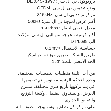
بروتوكول بي ال سي: DL/t645- 1997
وضع تضمين بي ال سي: OFDM
مركز ترادد بي ال سي:
315kHz
أكبر عرض لموجة بي ال سي: 50kHz
معدل اقصى اتصال: 150kbps
أكبر فولتية مخرجة من البي ال سي: مؤكدة
الى DT/L698
حساسية الاستقبال <0.1mV
طريق الشبكة: طريق موزعة، ديناميكية
الحد الأقصى للبث: 15th
من أجل تلبية متطلبات التطبيقات المختلفة،
وحدة التحكم الرئيسية يانوس تم تصميمها
كي يتم تركيبها بأربع طرق مختلفة، مسرح
العرض، والصندوق المتنقل، وكبينة التوزيع
والتعليق الجداري
على مركز كل نظام يانوس يوجد مضيف. انه