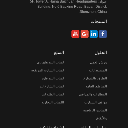
عنوان: 5F, Tower A, Haina Baichuan Headquarters
Building, No.6 Baoxing Road, Baoan District,
Shenzhen, China.
المنتجات
الحلول
السلع
ورش العمل
لمبات الليد هاي باي
المستودعات
لمبات السارية المرتفعة
الطرق والشوارع
لمبات الليد فلود
المناطق العامة
لمبات الشارع ليد
المطارات والمرافئ
لمبات الظلة ليد
مواقف السيارت
اللمبات التجارية
الميادين الرياضية
والأنفاق
دراسات الحالة
الإضاءة الذكية