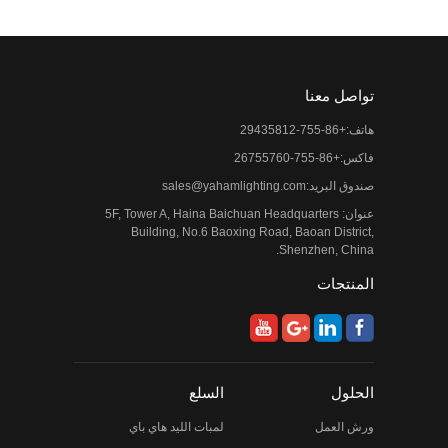
تواصل معنا
هاتف:+86-755-29435812
فاكس:+86-755-26755760
صندوق البريد:
sales@yahamlighting.com
عنوان: 5F, Tower A, Haina Baichuan Headquarters
Building, No.6 Baoxing Road, Baoan District,
Shenzhen, China.
المنتجات
الحلول
السلع
ورش العمل
لمبات الليد هاي باي