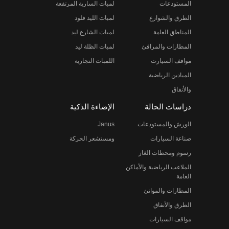
المستودعات
لمبات السارية المرتفعة
الطرق والشوارع
لمبات الليد فلود
المناطق العامة
لمبات الشارع ليد
المطارات والمرافئ
لمبات الظلة ليد
مواقف السيارت
اللمبات التجارية
الميادين الرياضية
والأنفاق
دراسات الحالة
الإضاءة الذكية
الورش والمستودعات
Janus
صناعة السيارات
ومستشعر الحركة
رسوم ومحطات الغاز
الملاعب الرياضية والأماكن
العامة
المطارات والموانئ
الطرق والأنفاق
مواقف السيارات