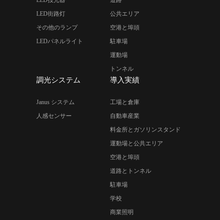
LED街路灯
公共エリア
その他のランプ
空港と埠頭
LEDパネルライト
駐車場
運動場
トンネル
調光システム
導入実績
Janus システム
工場と倉庫
人感センサー
自動車産業
料金所とガソリンスタンド
運動場と公共エリア
空港と埠頭
道路とトンネル
駐車場
学校
商業照明