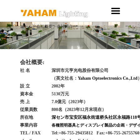
ホーム
>
会社概要
>
会社紹介
会社概要
:
社 名
深圳市元亨光电股份有限公司
（英文社名：
Yaham Optoelectronics Co.,Ltd
設 立
2002
年
資本金
5130万元
売 上
7.0億元（2023年
）
従業員数
800名（2023年12月末現在）
所在地
深セン市宝安区福永街道桥头社区永福路118
事業内容
各種照明器具とディスプレイ製品の企画・デザ
TEL / FAX
Tel:+86-755-29435812 Fax:+86-755-26755760