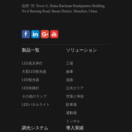
住所: 5F, Tower A, Haina Baichuan Headquarters Building,
No.6 Baoxing Road, Baoan District, Shenzhen, China.
製品一覧
ソリューション
LED高天井灯
工場
大型LED投光器
倉庫
LED投光器
道路
LED街路灯
公共エリア
その他のランプ
空港と埠頭
LEDパネルライト
駐車場
運動場
トンネル
調光システム
導入実績