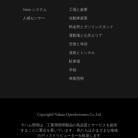
Janus システム
工場と倉庫
人感センサー
自動車産業
料金所とガソリンスタンド
運動場と公共エリア
空港と埠頭
道路とトンネル
駐車場
学校
商業照明
Copyright©Yaham Optoelectronics Co.,Ltd
ヤハム照明は、工業用照明製品の高品質とサービスを提供
することに重点を置いています。 私たちはさまざまな地域
のディストリビューターを歓迎します