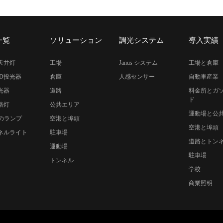
一覧
ソリューション
調光システム
導入実績
高天井灯
工場
Janus システム
工場と倉庫
ED投光器
倉庫
人感センサー
自動車産業
光器
道路
料金所とガ
ド
路灯
公共エリア
運動場と公
のランプ
空港と埠頭
空港と埠頭
パネルライト
駐車場
道路とトン
運動場
駐車場
トンネル
学校
商業照明