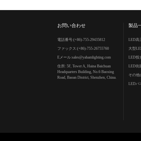
お問い合わせ
製品
電話番号:(+86)-755-29435812
LED
ファックス:(+86)-755-26755760
大型L
Eメール:
sales@yahamlighting.com
LED投
住所: 5F, Tower A, Haina Baichuan
LED街
Headquarters Building, No.6 Baoxing
その他
Road, Baoan District, Shenzhen, China.
LED