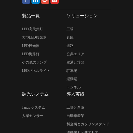
製品一覧
ソリューション
LED高天井灯
工場
大型LED投光器
倉庫
LED投光器
道路
LED街路灯
公共エリア
その他のランプ
空港と埠頭
LEDパネルライト
駐車場
運動場
トンネル
調光システム
導入実績
Janus システム
工場と倉庫
人感センサー
自動車産業
料金所とガソリンスタンド
運動場と公共エリア