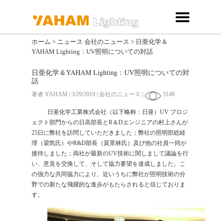
ホーム
>
ニュース
会社のニュース
>
日亜化学＆
YAHAM Lighting：UV照明についての対話
日亜化学＆YAHAM Lighting：UV照明についての対
話
著者 YAHAM | 3/29/2019 | 会社のニュース |
3148
日亜化学工業株式会社（以下略称：日亜）UV プロジ
ェクト部門からの日高部長とR＆Dエンジニアの村上さんが
25日に弊社を訪問していただきました；弊社の照明部総経
理（梁凯氏）やR&D部長（莫景林氏）及び他の社員一同が
接待しました；両社が最新のUV技術に関しまして議論を行
い、意見を交換して、そして協力要望を達成しました。こ
の強力な共同協力により、近いうちに弊社が照明技術の分
野での新たな飛躍的な進歩がもたらされると信じておりま
す。