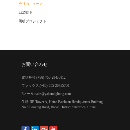
会社のニュース
LED照明
照明プロジェクト
お問い合わせ
電話番号:(+86)-755-29435812
ファックス:(+86)-755-26755760
Eメール:
sales@yahamlighting.com
住所: 5F, Tower A, Haina Baichuan Headquarters Building,
No.6 Baoxing Road, Baoan District, Shenzhen, China.