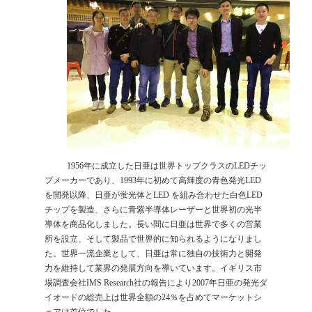
1956年に成立した日亜は世界トップクラスのLEDチッ
プメーカーであり、1993年に初めて高輝度の青色発光LED
を開発以降、日亜が蛍光体とLED を組み合わせた白色LED
チップを製造、さらに青紫半導体レーザーと世界初の光半
導体を商品化しました。長い間に日亜は世界で多くの営業
所を設立、そして製品で世界的に知られるようになりまし
た。世界一流企業として、日亜は常に独自の技術力と開発
力を維持して業界の発展方向を導いています。イギリス市
場調査会社IMS Research社の報告により2007年日亜の発光ダ
イオードの総売上は世界全額の24％を占めてマーケットシ