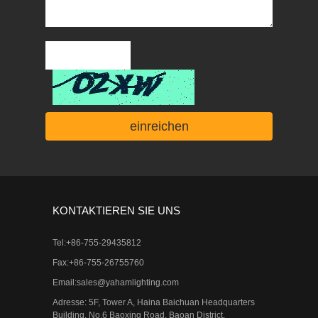
KONTAKTIEREN SIE UNS
Tel:+86-755-29435812
Fax:+86-755-26755760
Email:
sales@yahamlighting.com
Adresse: 5F, Tower A, Haina Baichuan Headquarters
Building, No.6 Baoxing Road, Baoan District,